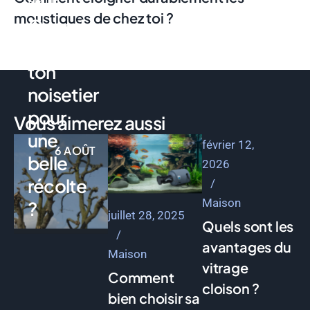
Emilie
moustiques de chez toi ?
Quand
tailler
ton
noisetier
pour
Vous aimerez aussi
une
février 12,
6 AOÛT
belle
2026
récolte
Maison
?
juillet 28, 2025
Quels sont les
avantages du
Maison
vitrage
Comment
cloison ?
bien choisir sa