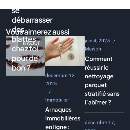
Comment
se
débarrasser
des
Vous aimerez aussi
blattes
juin 4, 2025
8 AOÛT
chez toi
Maison
pour de
Comment
bon ?
réussir le
nettoyage
décembre 12,
2025
parquet
stratifié sans
Immobilier
l’abîmer ?
Arnaques
immobilières
décembre 17,
en ligne :