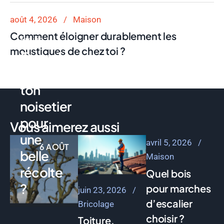
Bricolage
août 4, 2026
Maison
Comment éloigner durablement les
Emilie
moustiques de chez toi ?
Quand
tailler
ton
noisetier
pour
Vous aimerez aussi
une
avril 5, 2026
6 AOÛT
belle
Maison
récolte
Quel bois
?
pour marches
juin 23, 2026
d’escalier
Bricolage
choisir ?
Toiture,