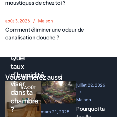
moustiques de chez toi ?
août 3, 2026
Maison
Comment éliminer une odeur de
canalisation douche ?
Maison
Emilie
Quel
taux
d’humidité
Vous aimerez aussi
viser
juillet 22, 2026
5 AOÛT
dans ta
chambre
Maison
?
Pourquoi ta
mars 21, 2025
feuille