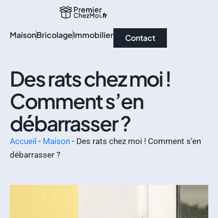
Maison
Bricolage
Immobilier
Contact
Des rats chez moi !
Comment s’en
débarrasser ?
Accueil
-
Maison
-
Des rats chez moi ! Comment s’en
débarrasser ?